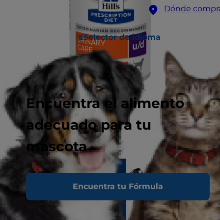
Dónde compr
Selector de idioma
Encuentra el alimento
adecuado para tu
mascota
Encuentra tu Fórmula