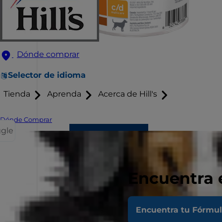
Dónde comprar
Selector de idioma
Tienda
Aprenda
Acerca de Hill's
Dónde Comprar
ggle
Encuentra 
Encuentra tu Fórmu