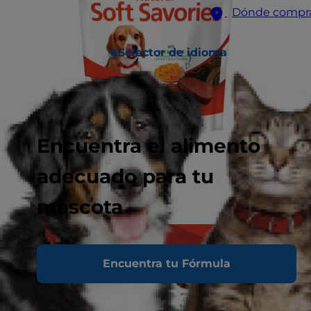
Dónde compr
Selector de idioma
Encuentra el alimento
adecuado para tu
mascota
Encuentra tu Fórmula