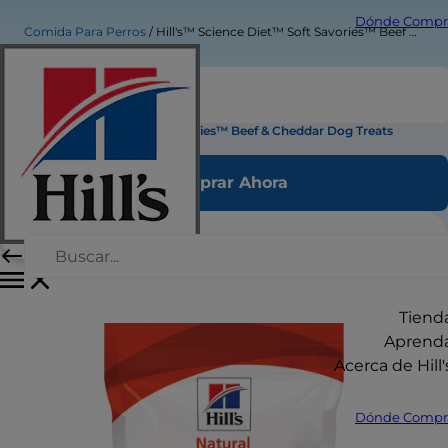
Dónde Compr
Comida Para Perros
Hill's™ Science Diet™ Soft Savories™ Beef & Cheddar Dog Treats
Hill's™ Science Diet™ Soft Savories™ Beef & Cheddar Dog Treats
Comprar Ahora
Tiend
Aprend
Acerca de Hill'
Dónde Compr