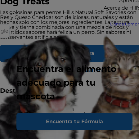
Dog Treats
Aprend
Acerca de Hill'
Las golosinas para perros Hill's Natural Soft Savories con
Res y Queso Cheddar son deliciosas, naturales y están
hechas solo con los mejores ingredientes. La textura
Dónde Compr
suave y tierna combinada con una mezcla de ricos y
ggle
divertidos sabores hará feliz a un perro. Sin sabores ni
conservantes artificiales.
Comprar Ahora
Encuentra el alimento
Encontrar un refugio o veterinario
adecuado para tu
Destacados
mascota
Recomendado para
Cachorros (9+ semanas de edad), perros
adultos o adultos mayores con una actividad
Encuentra tu Fórmula
normal