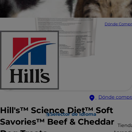
Dónde Compr
Dónde compr
Hill's™ Science Diet™ Soft
Selector de idioma
Savories™ Beef & Cheddar
Tiend