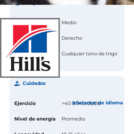
Abrigo
Longitud
Medio
Textura
Derecho
Color
Cualquier tono de trigo
Cuidados
Selector de idioma
Ejercicio
>40 minutos/día
Nivel de energía
Promedio