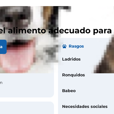
el alimento adecuado para
Rasgos
la
Ladridos
kg
Ronquidos
cm
Babeo
Necesidades sociales