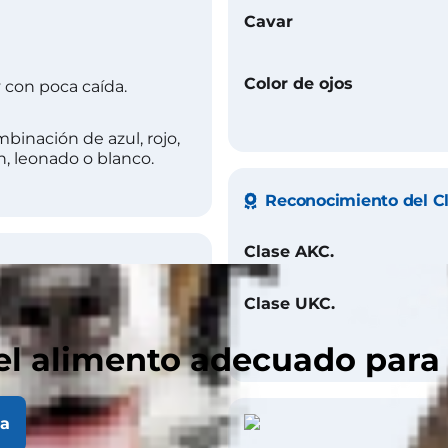
Cavar
Color de ojos
y con poca caída.
binación de azul, rojo,
, leonado o blanco.
Reconocimiento del C
Clase AKC.
Clase UKC.
ía
el alimento adecuado para
la