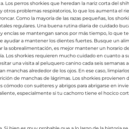
. Los perros shorkies que heredan la nariz corta del sh
s y otros problemas respiratorios, lo que los aumenta el
 roncar. Como la mayoría de las razas pequeñas, los sho
ntales regulares. Una buena rutina diaria de cuidado buca
 y encías se mantengan sanos por más tiempo, lo que te
ayudar a mantener los dientes fuertes. Busque un alimen
tar la sobrealimentación, es mejor mantener un horario 
día. Los shorkies requieren mucho cuidado en cuanto a su
esitar una visita al peluquero canino cada seis semana
an manchas alrededor de los ojos. En ese caso, limpiarlo
arición de manchas de lágrimas. Los shorkies provienen 
s cómodo con suéteres y abrigos para abrigarse en invie
liente, especialmente si tu cachorro tiene el hocico cort
. Si bien es muy probable que a lo largo de la historia s