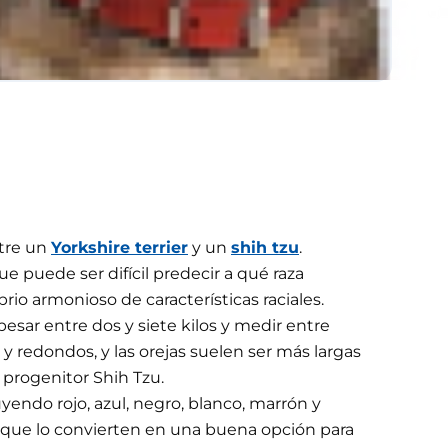
ire libre con juguetes.
ntre un
Yorkshire terrier
y un
shih tzu
.
 puede ser difícil predecir a qué raza
io armonioso de características raciales.
sar entre dos y siete kilos y medir entre
y redondos, y las orejas suelen ser más largas
 progenitor Shih Tzu.
uyendo rojo, azul, negro, blanco, marrón y
es que lo convierten en una buena opción para