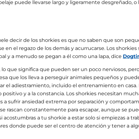
l pelaje puede llevarse largo y ligeramente desgreñado, o 
suele decir de los shorkies es que no saben que son peq
 en el regazo de los demás y acurrucarse. Los shorkies su
pal y a menudo se pegan a él como una lapa, dice
Dogt
r, lo que significa que pueden ser un poco nerviosos, pe
resa que los lleva a perseguir animales pequeños y puede
tar el adiestramiento, incluido el entrenamiento en casa
zo positivo y a la constancia. Los shorkies necesitan m
sos a sufrir ansiedad extrema por separación y comporta
ue se rascan constantemente para escapar, aunque se pu
acostumbras a tu shorkie a estar solo si empiezas a trab
res donde puede ser el centro de atención y tener a alg