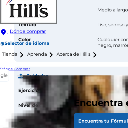
Longitud
Medio a largo
Textura
Liso, sedoso 
Dónde comprar
Color
Cualquier com
Selector de idioma
negro, marrón
Tienda
Aprenda
Acerca de Hill's
Dónde Comprar
ggle
Cuidados
Ejercicio
30 minutos/d
Encuentra 
Nivel de energía
Alto
Longevidad
11-16 años
Encuentra tu Fórmu