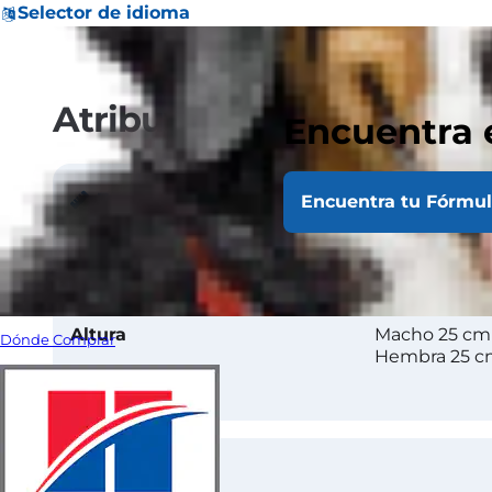
Selector de idioma
Atributos
Encuentra 
Tamaño
Encuentra tu Fórmu
Peso
Macho 2-7 kg
Hembra 2-7 
Altura
Macho 25 cm
Dónde Comprar
Hembra 25 
Abrigo