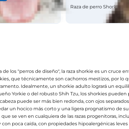
Raza de perro Shorkie al a
 de los "perros de diseño", la raza shorkie es un cruce e
ies, que técnicamente son cachorros mestizos, por lo que
mento. Idealmente, un shorkie adulto logrará un equilibr
o Yorkie o del robusto Shih Tzu, los shorkies pueden pe
La cabeza puede ser más bien redonda, con ojos separados 
redar un hocico más corto y una ligera prognatismo de su
 que se ven en cualquiera de las razas progenitoras, incl
so y con poca caída, con propiedades hipoalergénicas lev