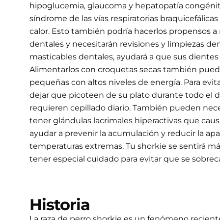
hipoglucemia, glaucoma y hepatopatía congénita
síndrome de las vías respiratorias braquicefálica
calor. Esto también podría hacerlos propensos a
dentales y necesitarán revisiones y limpiezas de
masticables dentales, ayudará a que sus dientes
Alimentarlos con croquetas secas también puede 
pequeñas con altos niveles de energía. Para evi
dejar que picoteen de su plato durante todo el 
requieren cepillado diario. También pueden nec
tener glándulas lacrimales hiperactivas que caus
ayudar a prevenir la acumulación y reducir la ap
temperaturas extremas. Tu shorkie se sentirá má
tener especial cuidado para evitar que se sobreca
Historia
La raza de perro shorkie es un fenómeno reciente