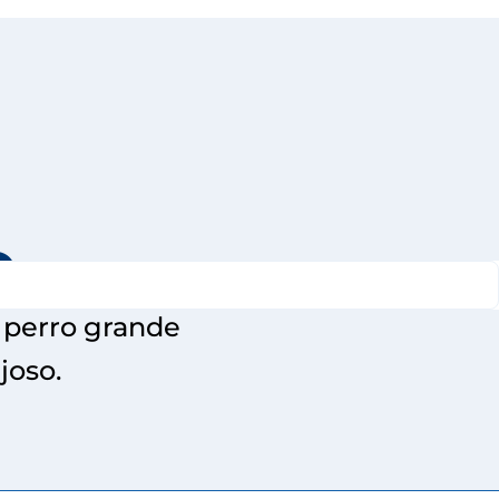
e
n perro grande
joso.