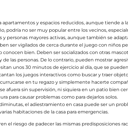
 apartamentos y espacios reducidos, aunque tiende a lad
o, podría no ser muy popular entre los vecinos, especial
s y personas mayores activas, aunque también se adapta
en ser vigilados de cerca durante el juego con niños p
 conocen bien. Deben ser socializados con otras masco
 y de las personas. De lo contrario, pueden mostrar agres
itan unos 30 minutos de ejercicio al día, que se puede
ncantan los juegos interactivos como buscar y traer objet
acurrucarse en tu regazo y simplemente hacerte compañí
e afuera sin supervisión, ni siquiera en un patio bien cer
a para causar problemas como para dejarlos solos.
 diminutas, el adiestramiento en casa puede ser un probl
arias habitaciones de la casa para emergencias.
orren el riesgo de padecer las mismas predisposiciones r