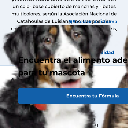
un color base cubierto de manchas y ribetes
multicolores, según la Asociación Nacional de
Catahoulas de Luisiana, Inc. Los posibles
Selector de idioma
colores del pelaje incluyen negro, blanco, gris,
plateado, azul, beige, canela y rojo.
Acerca
Atributos
Personalidad
de
Encuentra el alimento ad
para tu mascota
Atributos
Encuentra tu Fórmula
Tamaño
Peso
Macho 23-43 kg
Hembra 23-43 kg