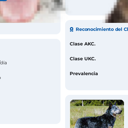
o de azul con o sin
, moteado de rojo
Reconocimiento del C
Clase AKC.
Clase UKC.
día
Prevalencia
o