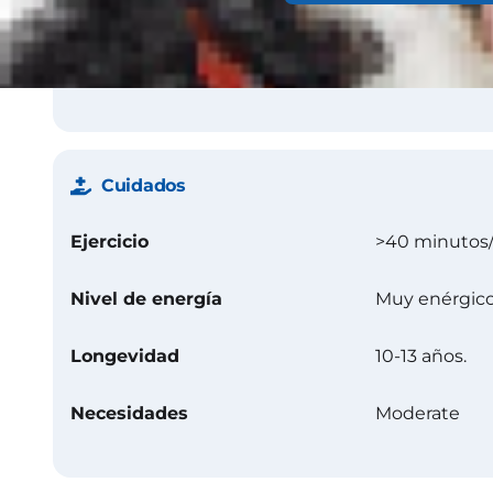
Color
Azul o motead
otras marcas
Cuidados
Ejercicio
>40 minutos/
Nivel de energía
Muy enérgic
Longevidad
10-13 años.
Necesidades
Moderate