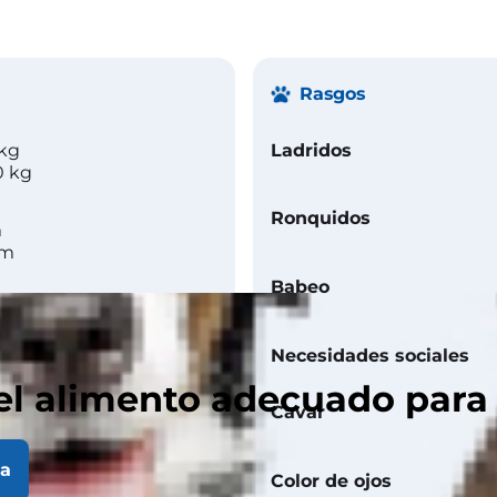
Rasgos
 kg
Ladridos
0 kg
Ronquidos
m
cm
Babeo
Necesidades sociales
el alimento adecuado para
Cavar
la
Color de ojos
liso