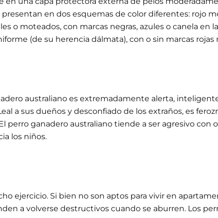
te en una capa protectora externa de pelos moderadament
se presentan en dos esquemas de color diferentes: rojo mo
ules o moteados, con marcas negras, azules o canela en l
niforme (de su herencia dálmata), con o sin marcas rojas 
anadero australiano es extremadamente alerta, inteligente,
eal a sus dueños y desconfiado de los extraños, es fero
El perro ganadero australiano tiende a ser agresivo con 
a los niños.
 ejercicio. Si bien no son aptos para vivir en apartamen
nden a volverse destructivos cuando se aburren. Los per