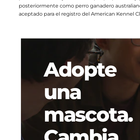
posteriormente como perro ganadero australiano)
aceptado para el registro del American Kennel Cl
Adopte
una
mascota.
Cambia