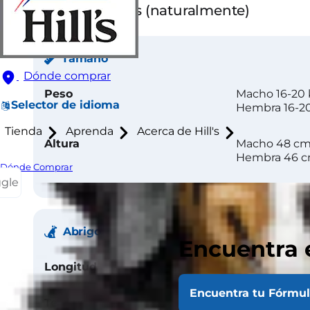
Orejas erguidas (naturalmente)
Tamaño
Dónde comprar
Peso
Macho 16-20
Selector de idioma
Hembra 16-2
Tienda
Aprenda
Acerca de Hill's
Altura
Macho 48 c
Hembra 46 
Dónde Comprar
ggle
Abrigo
Encuentra 
Longitud
Corto
Encuentra tu Fórmu
Textura
Doble pelaje, 