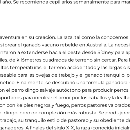
al año. Se recomienda cepillarlos semanalmente para man
aventura en su creación. La raza, tal como la conocemos 
pastorear el ganado vacuno rebelde en Australia. La nec
enzaron a extenderse hacia el oeste desde Sídney para apr
iles, de kilómetros cuadrados de terreno sin cercar. Para
altas temperaturas, el terreno accidentado y las largas d
eseable para las ovejas de trabajo y el ganado tranquilo,
tico. Finalmente, se descubrió una fórmula ganadora. Coll
on el perro dingo salvaje autóctono para producir perros 
portados para inculcar el amor por los caballos y la lea
 con kelpies negros y fuego, perros pastores valorados po
l dingo, pero de complexión más robusta. Se produjeron 
 trabajo, su tranquilo estilo de pastoreo y su obediente
anaderos. A finales del siglo XIX, la raza (conocida inici