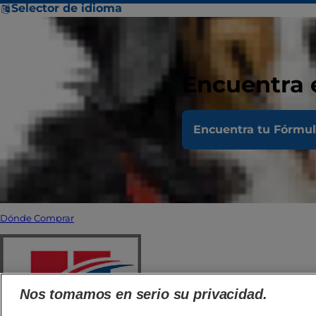
Selector de idioma
Encuentra 
Encuentra tu Fórmu
Dónde Comprar
Nos tomamos en serio su privacidad.