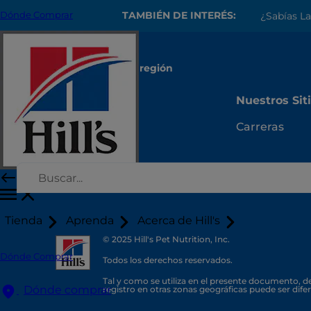
TAMBIÉN DE INTERÉS:
Dónde Comprar
¿Sabías La
Selecciona tu región
Recursos
Nuestros Sit
Contacto
Carreras
Mapa del sitio
Tienda
Aprenda
Acerca de Hill's
© 2025 Hill's Pet Nutrition, Inc.
Dónde Comprar
Todos los derechos reservados.
Tal y como se utiliza en el presente documento, de
Dónde comprar
registro en otras zonas geográficas puede ser difer