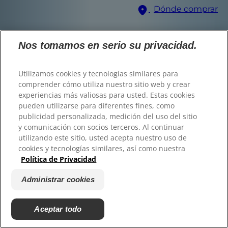
Dónde comprar
Selector de idioma
Nos tomamos en serio su privacidad.
Utilizamos cookies y tecnologías similares para
comprender cómo utiliza nuestro sitio web y crear
© 2025 Hill's Pet Nutrition, Inc.
experiencias más valiosas para usted. Estas cookies
Encuentra el alimento
Todos los derechos reservados.
pueden utilizarse para diferentes fines, como
publicidad personalizada, medición del uso del sitio
Tal y como se utiliza en el presente documento,
adecuado para tu
denota el estatus de marca registrada únicamente
y comunicación con socios terceros. Al continuar
en U.S.; el estatus de registro en otras zonas
geográficas puede ser diferente. El uso de este sitio
utilizando este sitio, usted acepta nuestro uso de
está sujeto a nuestros términos y condiciones.
mascota
cookies y tecnologías similares, así como nuestra
Política de Privacidad
Términos y condiciones
Aviso legal
Política de privacidad legal
Administrar cookies
Administrar cookies
Acerca de nuestros
anuncios
Encuentra tu Fórmula
Atras
Saltar
Siguiente
Aceptar todo