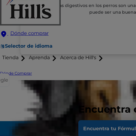
Los problemas digestivos en los perros son una d
puede ser una buena
Dónde comprar
Selector de idioma
Tienda
Aprenda
Acerca de Hill's
Dónde Comprar
ggle
Encuentra 
TAMBIÉN DE INTERÉS:
¿Sabías La
Encuentra tu Fórmu