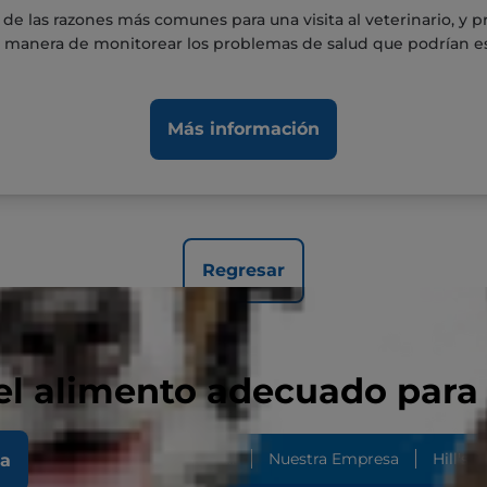
e las razones más comunes para una visita al veterinario, y pr
 manera de monitorear los problemas de salud que podrían e
Más información
Regresar
el alimento adecuado para
 Importancia Del Microbioma...
Nuestra Empresa
Hill's 
la