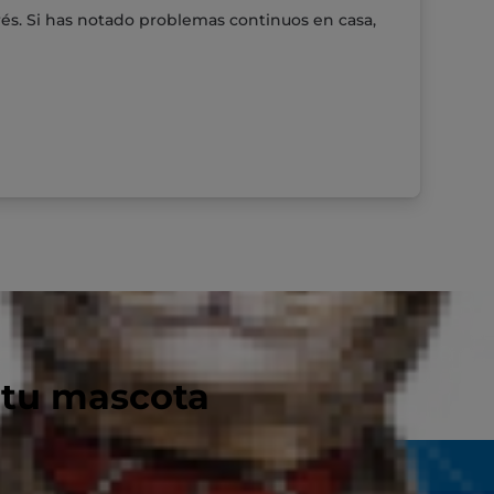
trés. Si has notado problemas continuos en casa,
 tu mascota
Pet Nutrition - Encuentra El Alimento...