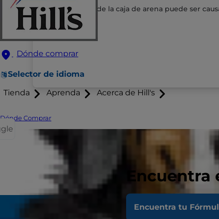
Orinar fuera de la caja de arena puede ser caus
Dónde comprar
Selector de idioma
Tienda
Aprenda
Acerca de Hill's
Dónde Comprar
ggle
Encuentra 
TAMBIÉN DE INTERÉS:
¿Sabías La
Encuentra tu Fórmu