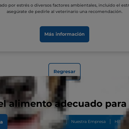
ado por estrés o diversos factores ambientales, incluido el es
asegúrate de pedirle al veterinario una recomendación.
Más información
Regresar
el alimento adecuado para
 Importancia Del Microbioma...
Nuestra Empresa
Hill's 
la