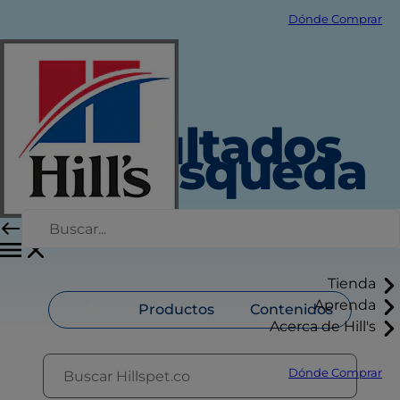
Dónde Comprar
Resultados
de búsqueda
Tienda
Aprenda
Todo
Productos
Contenidos
Acerca de Hill's
Dónde Comprar