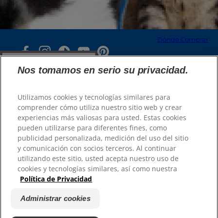
Nuestros Sitios
Carreras
Dónde Comprar
Nos tomamos en serio su privacidad.
Utilizamos cookies y tecnologías similares para
comprender cómo utiliza nuestro sitio web y crear
experiencias más valiosas para usted. Estas cookies
© 2025 Hill's Pet Nutrition, Inc.
pueden utilizarse para diferentes fines, como
publicidad personalizada, medición del uso del sitio
Todos los derechos reservados.
y comunicación con socios terceros. Al continuar
Tal y como se utiliza en el presente documento,
utilizando este sitio, usted acepta nuestro uso de
denota el estatus de marca registrada únicamente
Dónde comprar
en U.S.; el estatus de registro en otras zonas
cookies y tecnologías similares, así como nuestra
geográficas puede ser diferente. El uso de este sitio
está sujeto a nuestros términos y condiciones.
Política de Privacidad
Selector de idioma
Términos y condiciones
Aviso legal
Administrar cookies
Política de privacidad legal
Administrar cookies
Tienda
Acerca de nuestros